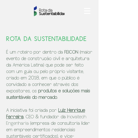
ROTA DA SUSTENTABILIDADE
É um roteiro por dentro da
FEICON
(maior
evento de construção
civil e arquitetur
a
da América Latina) que pode ser feito
com um guia ou pelo próprio visitante,
criado em 2018, em que o público é
convidado a conhecer através dos
expositores, os
produtos e soluções mais
sustentáveis do mercado
.
A iniciativa foi criada por
Luiz He
nrique
Ferreira
, CEO & f
undador da
Inovatech
Engenharia
(empresa de consultoria líder
e
m empreendimentos residenciais
sustentáveis certificados), e vice-